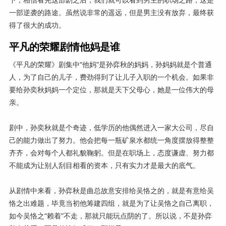
一部逆袭的路途。虽然说非常的遥远，但是男主没有放弃，最终获
得了很大的成功。
平凡的荣耀剧情他妈是谁
《平凡的荣耀》剧集中“他妈”是孙弈秋的妈妈，孙妈妈就是个普通
人，为了自己的儿子，费劲得到了让儿子入职的一个机会。如果非
要给孙奕秋妈妈一个定位，那就是天下父母心，她是一位伟大的母
亲。
剧中，孙奕秋就是个奇迹，低学历的他偶然进入一家大公司，尽自
己的能力做出了努力。他会把每一瓶矿泉水都统一角度摆放得整整
齐齐，会对每个人都礼貌鞠躬。但是在职场上，态度谦虚、努力都
不能成为让别人刮目相看的资本，只有实力才是最大的底气。
从剧情中来看，孙弈秋是曲总故意安排给吴恪之的，就是有意给吴
恪之出难题，毕竟当初他筹建四组，就是为了让吴恪之自己离职，
如今吴恪之“赖着”不走，那就只能玩点阴的了。所以说，不是孙弈