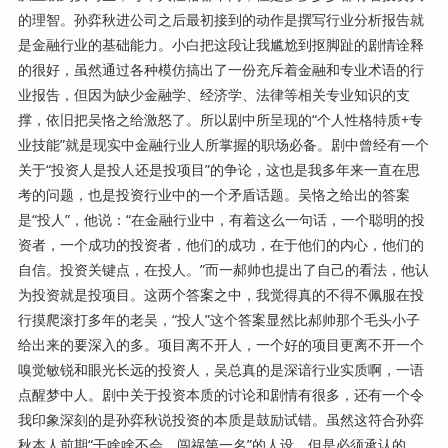
的理智。孙弈秋进公司之后最初接到的动作是撰写行业分析报告就
是金融行业的基础能力。小白把这段让我尴尬到抠脚趾的剧情诠释
的很好，虽然通过各种模仿搞出了一份充斥着金融和专业术语的行
业报告，但因为缺少金融学、经济学、法律等相关专业知识的支
撑，依旧把吴恪之给激怒了。所以剧中所呈现的“个人性格特质+专
业技能”就是现实中金融行业人所掌握的职场必备。剧中曾经有一个
关于“投资人是投人还是投项目”的争论，这也是我多年来一直在思
考的问题，也是投资行业中的一个矛盾话题。吴恪之给出的答案
是“投人”，他说：“在金融行业中，有着这么一句话，一个聪明的投
资者，一个成功的投资者，他们的成功，在于他们的内心，他们的
自信。投资关键点，在投人。”而一郝帅也提出了自己的看法，他认
为投资就是投项目。这两个答案之中，我觉得真的不得不佩服在投
行摸爬滚打多年的老吴，“投人”这个答案显然比郝帅那个毛头小子
给出来的要深入的多。项目离不开人，一个好的项目更离不开一个
嗅觉敏锐和眼光长远的投资人，吴总真的是深谙行业实质啊，一语
点醒梦中人。剧中关于投资本质的讨论和剧情有很多，还有一个令
我印象深刻的是孙弈秋说投资的本质是鼓励试错。虽然这符合孙弈
秋本人前期“干啥啥不会，闯祸第一名”的人设，但是必须承认的