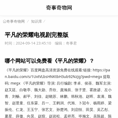
知识库
奇事奇物网
平凡的荣耀电视剧完整版
时间：2024-09-14 23:45:10
编辑：奇事君
哪个网站可以免费看《平凡的荣耀》？
《平凡的荣耀》百度网盘高清资源免费在线观看:链接: https://pa
n.baidu.com/s/1UvtVLbsHNKtbH3ub92NzJg?pwd=megx 提取
码: megx 《平凡的荣耀》导演: 吕行编剧: 李卓、侯蓓、魏军主演:
赵又廷、白敬亭、魏大勋、乔欣、庞瀚辰、张子贤、霍政谚、左小
青、刘畅、郝平、刘佳、赵晓苏、林鹏、韩秋池、赵晖、袁满、魏
智、赵昱童、任东霖、吕一、王鹤润、代旭、卜冠今、杨雨婷、梁
振伦、仁龙、王玉宁、张艺文、孙楚鸿、刘启恒、田昊、吴乙彤、
夏星、薛傲、向昊、赵煊、赵岩松、孟祥亮、毕瀚文、吴陈超、陈