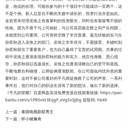
是，他说的在理。可能你参与的十个项目中只能成功一至两个，这
不是个例。新人总是在不断的失败中成长的，投资行业亦是如此。
金宸资本经理吴恪之有着犀利的投资眼光，同时也有着桀骜不驯的
性格。因为不善于与上司相处，与公司高层曲忠辉之间产生间隙，
未能受到公司重用。公司突然空降了学历普通、毫无经验的实习生
孙弈秋进入吴恪之的部门。吴恪之非常排斥，不愿接受。关键时刻
孙弈秋留住了重要客户，也为自己赢得了宝贵的试用期。共事的过
程中吴恪之逐渐发现孙弈秋的能力和实力，他言传身教、悉心指
导，孙弈秋得以迅速成长。吴恪之也逐渐清晰自己的坚守和底线。
不断地磨合和碰撞，让师徒俩逐渐默契。在公司面临内忧外患的重
要时刻，这对不被公司看好的平凡师徒挽救了公司的声誉。一系列
事件后，他们对自己的职业生涯有了新的想法，做出了新的选择。
《平凡的荣耀》百度网盘高清免费资源在线观看链接: https://pan.
baidu.com/s/1PRSvVz3EqgP_eVgSv3jJbg 提取码: hb49
上一篇：
泰国电视剧双男主
下一篇：
怀小猪佩奇