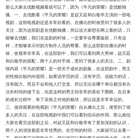
那么大家去优酷视频看就可以了，因为《平凡的荣耀》是优酷独
播。一、去优酷看《平凡的荣耀》是赵又廷和白敬亭主演的一部电
视剧，这部电视剧还是非常好看的。在播出的时候受到了很多人的
关注，因为这部剧是在优酷独播，所以说大家想在网上看的话，只
能够去优酷，我们在追剧的时候，一定要学会尊重版权，只有这
样，才能够表示对剧方制作人员的尊重。那么这部剧在播出的时
候，收视率非常高，在这部剧中，我们可以看到两大男神，赵又廷
和白敬亭的搭配，两个人的对手戏，受到了很多人的关注。二、剧
情内容《平凡的荣耀》是一部关于成长的剧集，在这部剧中，男主
的性格比较内向懦弱，如果说学历的话，没有学历。说能力的话，
没有能力。而且不会和他人打交道。所以无论在哪个单位都没有办
法长时间的做下去，但是这样的男主却非常的喜欢下围棋。在后来
的成长过程中，有了吴恪之对他的栽培，所以说是非常幸运的。
三、值得观看的电视剧《平凡的荣耀》自从播出之后，便受到了很
多人的关注，在这部电视剧中我们可以看到伯乐的作用。那么相信
大家在看完这部剧之后，对赵又廷和白敬亭有了更加深刻的认识，
两个人的演技都是非常优秀的。在空闲的时间，大家就可以去看一
下，相信看完这部剧之后，我们就可以看到男主的职场之路，这是