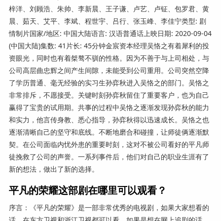
梓洋、刘顾浩、朱帅、李新晨、王子谦、卢艺、卢钲、包罗君、黄
晨、茹天、艾平、李斌、程世宇、吕行、张玉峰、李佳宁类型: 剧
情制片国家/地区: 中国大陆语言: 汉语普通话上映日期: 2020-09-04
(中国大陆)集数: 41片长: 45分钟金宸资本经理吴恪之有着犀利的投
资眼光，同时也有着桀骜不驯的性格。因为不善于与上司相处，与
公司高层曲忠辉之间产生间隙，未能受到公司重用。公司突然空降
了学历普通、毫无经验的实习生孙弈秋进入吴恪之的部门。吴恪之
非常排斥，不愿接受。关键时刻孙弈秋留住了重要客户，也为自己
赢得了宝贵的试用期。共事的过程中吴恪之逐渐发现孙弈秋的能力
和实力，他言传身教、悉心指导，孙弈秋得以迅速成长。吴恪之也
逐渐清晰自己的坚守和底线。不断地磨合和碰撞，让师徒俩逐渐默
契。在公司面临内忧外患的重要时刻，这对不被公司看好的平凡师
徒挽救了公司的声誉。一系列事件后，他们对自己的职业生涯有了
新的想法，做出了新的选择。
平凡的荣耀这部剧在哪里可以观看？
序言：《平凡的荣耀》是一部非常优秀的电视剧，如果大家想看的
话，在东方卫视和浙江卫视都可以看。如果是想在网上追剧的话，