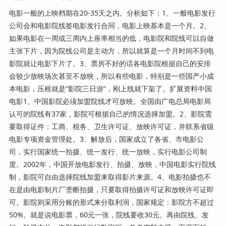
电影一般的上映档期在20-35天之内。分析如下：1、一般电影发行
公司会和电影院线签电影发行合同，电影上映基本是一个月。2、
如果电影在一周或三周内上座率相当的低，电影院和院线可以自做
主张下片，因为院线公司是主动方，所以就算是一个月时间不到电
影院就让电影下片了。3、票房不好的话各电影院根据自己的安排
会较少放映场次甚至不放映，所以有些电影，特别是一些国产小成
本电影，压根就是“影院三日游”，刚上线就下架了。扩展资料中国
电影1、中国影院必须加盟院线才可放映。全国由广电总局电影局
认可的院线有37家，影院可根据自己的情况选择加盟。2、影院需
要取得证件：工商、税务、卫生许可证、放映许可证，并联系省级
电影专项资金管理处。3、解放后，国家成立了各省、市电影公
司，实行国家统一拍摄、统一发行、统一放映，实行电影公司制
度。2002年，中国开放电影发行、拍摄、放映，中国电影实行院线
制，影院可自由选择院线加盟来取得影片来源。4、电影拍摄也不
在是由电影制片厂垄断拍摄，只要取得拍摄许可证和放映许可证即
可。影院则采用分账的形式来分取利润，国家规定：影院方不超过
50%。就是说电影票，60元一张，院线要收30元。再由院线、发