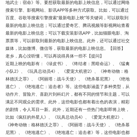
地武士：宿命》等。要想获取最新的电影上映信息，可以通过网络
搜索引擎、影视网站、影讯APP等多种方式获取。比如，可以通过
百度、谷歌等搜索引擎搜索“最新电影上映”等关键词，可以获取到
最新的电影上映信息；可以通过爱奇艺、腾讯视频等影视网站查看
最新的电影上映信息；可以下载安装影讯APP，比如猫眼电影、淘
票票等，可以获取到最新的电影上映信息。此外，还可以通过社交
媒体，比如微博、微信等，获取最新的电影上映信息。【回答】
老乡，真心没听懂，可以再说得具体一些不【提问】
近期上映的电影有：《绿皮书》、《终结者：黑暗命运》、《猛禽
小队2》、《玩具总动员4》、《爱宠大机密2》、《神奇动物：格
林德沃之罪》、《阿丽塔：战斗天使》、《绝杀慕尼黑》、《绝地
逃亡》、《绝地逃亡：追击者》等。这些电影涵盖了多种类型，从
动作片、冒险片、喜剧片到科幻片，都有不同的情节和主题，可以
满足不同观众的需求。此外，这些电影也都有着出色的表演，精彩
的剧情，令人耳目一新。此外，近期还有一些热门电影即将上映，
比如《疯狂的外星人》、《玩具总动员4》、《爱宠大机密2》、
《神奇动物：格林德沃之罪》、《阿丽塔：战斗天使》、《绝杀慕
尼黑》、《绝地逃亡》、《绝地逃亡：追击者》等，这些电影也都