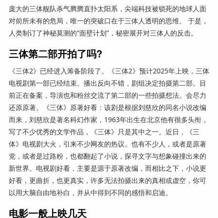
庞大的三体舰队杀气腾腾直扑太阳系，尖端科技被锁死的地球人面
对前所未有的危局，唯一的突破口在于三体人透明的思维。 于是，
人类制订了神秘莫测的“面壁计划”，秘密展开对三体人的反击。
三体第二部开拍了吗?
《三体2》已经进入筹备阶段了。《三体2》预计2025年上映，三体
电视剧第一部已经结束。播出反向不错，剧组决定拍摄第二部。目
前正在备案，导演也和粉丝交流了第二部的一些拍摄想法。会尽力
还原原著。《三体》原著好看：该剧是根据刘慈欣的同名小说改编
而来，刘慈欣是著名科幻作家，1963年出生在北京他有很多头衔，
写了不少优秀的文学作品，《三体》只是其中之一。近日，《三
体》电视剧大火，引来不少网友的热议。也有不少人，或者是原著
党，或者是过路粉，也都翻起了小说，探寻文字与想象碰撞出来的
新世界。电视剧好看，主要是源于原著改编，而相比之下，小说更
好看，更曲折，也更真实，许多无法拍摄出来的真相或虚空，你可
以用大脑自由地补白，并从中得到不同的感悟和启迪。
电影一般上映几天