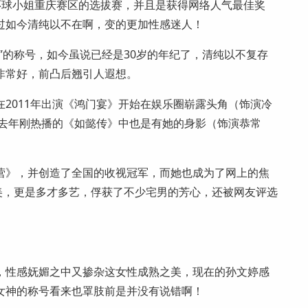
过环球小姐重庆赛区的选拔赛，并且是获得网络人气最佳奖
过如今清纯以不在啊，变的更加性感迷人！
”的称号，如今虽说已经是30岁的年纪了，清纯以不复存
非常好，前凸后翘引人遐想。
2011年出演《鸿门宴》开始在娱乐圈崭露头角（饰演冷
在去年刚热播的《如懿传》中也是有她的身影（饰演恭常
大本营》，并创造了全国的收视冠军，而她也成为了网上的焦
美，更是多才多艺，俘获了不少宅男的芳心，还被网友评选
，性感妩媚之中又掺杂这女性成熟之美，现在的孙文婷感
女神的称号看来也罩肢前是并没有说错啊！