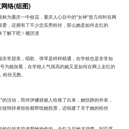
网络(组图)
称为重庆一中校花，重庆人心目中的“女神”曾几何时在网
喜爱，还拥有了不少忠实男粉丝，那么她是如何走红的
来了解下吧！棚历渣
相非常甜美，唱歌、弹琴是样样精通，在学校也是非常知
的称号为她加冕，在学校人气很高的她又是如何在网上走红的
，粉丝无数。
女性”的活动，而何伊娜就被人给推了出来，她恬静的外表，
支链悄持者纷纷都帮组她投票，还组建了关于她的粉丝
学校中的支持者帮她操作的，走红之后她才清楚，到百度